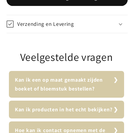
Philo
Philo
Plant
Plant
(85cm)
(85cm)
Verzending en Levering
Veelgestelde vragen
Kan ik een op maat gemaakt zijden
boeket of bloemstuk bestellen?
Kan ik producten in het echt bekijken?
Hoe kan ik contact opnemen met de