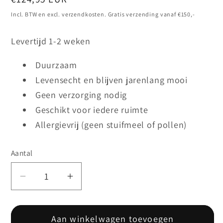
prijs
Incl. BTW en excl. verzendkosten. Gratis verzending vanaf €150,-
Levertijd 1-2 weken
Duurzaam
Levensecht en blijven jarenlang mooi
Geen verzorging nodig
Geschikt voor iedere ruimte
Allergievrij (geen stuifmeel of pollen)
Aantal
Aantal
Aantal
verlagen
verhogen
voor
voor
Aan winkelwagen toevoegen
Split
Split