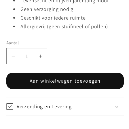
Levensecht en blijven jarenlang mooi
Geen verzorging nodig
Geschikt voor iedere ruimte
Allergievrij (geen stuifmeel of pollen)
Aantal
Aantal
Aantal
verlagen
verhogen
voor
voor
Aan winkelwagen toevoegen
Scabiosa
Scabiosa
Spray
Spray
(7-
(7-
bloem)
bloem)
Verzending en Levering
-
-
Licht
Licht
Roze
Roze