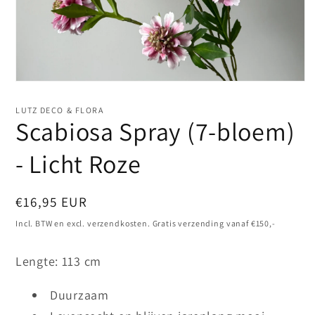
Media
1
openen
LUTZ DECO & FLORA
in
Scabiosa Spray (7-bloem)
modaal
- Licht Roze
Normale
€16,95 EUR
prijs
Incl. BTW en excl. verzendkosten. Gratis verzending vanaf €150,-
Lengte: 113 cm
Duurzaam