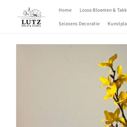
Meteen
naar de
Home
Losse Bloemen & Tak
content
Seizoens Decoratie
Kunstpl
Ga direct naar
productinformatie