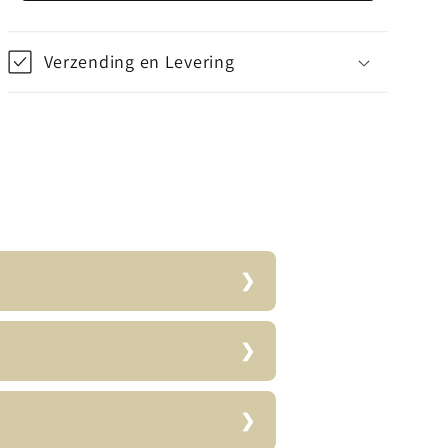
(Chinees
(Chinees
Klokje)
Klokje)
-
-
Verzending en Levering
Geel
Geel