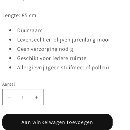
Lengte: 85 cm
Duurzaam
Levensecht en blijven jarenlang mooi
Geen verzorging nodig
Geschikt voor iedere ruimte
Allergievrij (geen stuifmeel of pollen)
Aantal
Aantal
Aantal
verlagen
verhogen
voor
voor
Aan winkelwagen toevoegen
Forsythia
Forsythia