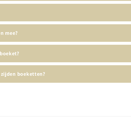
en mee?
 boeket?
 zijden boeketten?