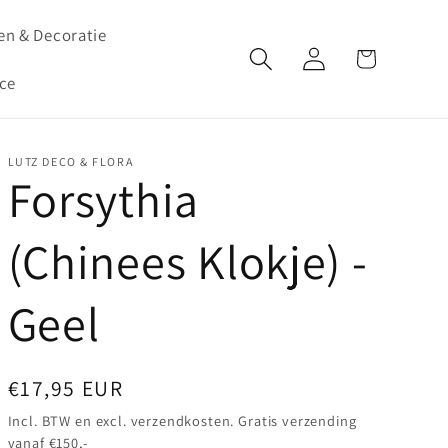
en & Decoratie
Winkelwagen
Inloggen
ce
LUTZ DECO & FLORA
Forsythia
(Chinees Klokje) -
Geel
Normale
€17,95 EUR
prijs
Incl. BTW en excl. verzendkosten. Gratis verzending
vanaf €150,-