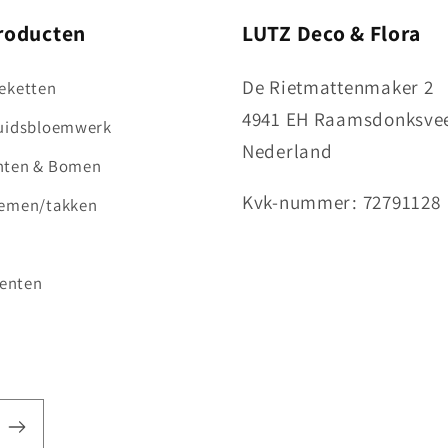
roducten
LUTZ Deco & Flora
De Rietmattenmaker 2
eketten
4941 EH Raamsdonksve
ruidsbloemwerk
Nederland
nten & Bomen
Kvk-nummer: 72791128
oemen/takken
enten