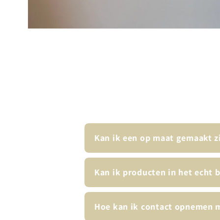
Media
1
openen
in
modaal
Kan ik een op maat gemaakt z
Kan ik producten in het echt 
Hoe kan ik contact opnemen m