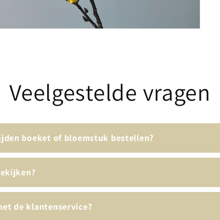
Veelgestelde vragen
ijden boeket of bloemstuk bestellen?
bekijken?
et de klantenservice?