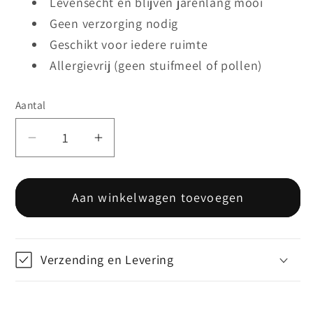
Levensecht en blijven jarenlang mooi
Geen verzorging nodig
Geschikt voor iedere ruimte
Allergievrij (geen stuifmeel of pollen)
Aantal
Aantal
Aantal
verlagen
verhogen
voor
voor
Aan winkelwagen toevoegen
Chrysant
Chrysant
-
-
Oranje
Oranje
Verzending en Levering