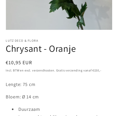
Media
1
openen
LUTZ DECO & FLORA
in
Chrysant - Oranje
modaal
Normale
€10,95 EUR
prijs
Incl. BTW en excl. verzendkosten. Gratis verzending vanaf €150,-
Lengte: 75 cm
Bloem: Ø 14 cm
Duurzaam