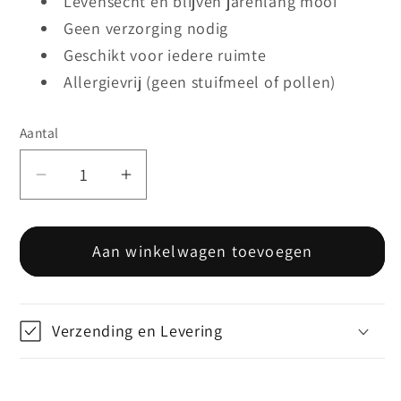
Levensecht en blijven jarenlang mooi
Geen verzorging nodig
Geschikt voor iedere ruimte
Allergievrij (geen stuifmeel of pollen)
Aantal
Aantal
Aantal
verlagen
verhogen
voor
voor
Aan winkelwagen toevoegen
Bloesem
Bloesem
Prunus
Prunus
-
-
Oud
Oud
Verzending en Levering
Roze
Roze