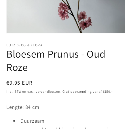
Media
1
openen
LUTZ DECO & FLORA
in
Bloesem Prunus - Oud
modaal
Roze
Normale
€9,95 EUR
prijs
Incl. BTW en excl. verzendkosten. Gratis verzending vanaf €150,-
Lengte: 84 cm
Duurzaam